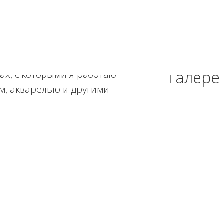
ставлены работы в разных
Галере
ах, с которыми я работаю
м, акварелью и другими