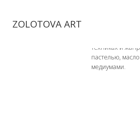
ZOLOTOVA ART
В галерее пред
техниках и жанр
пастелью, масло
медиумами.